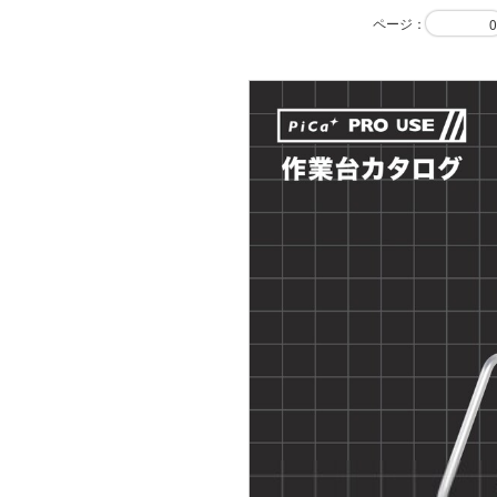
ページ
：